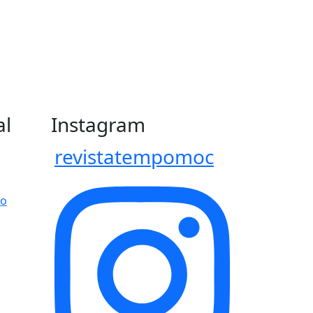
al
Instagram
revistatempomoc
po