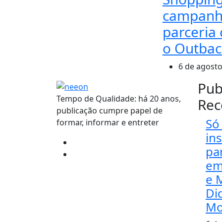
campanh
parceria
o Outbac
6 de agosto
Pub
Tempo de Qualidade: há 20 anos,
Rec
publicação cumpre papel de
Só 
formar, informar e entreter
in
pa
em
e 
Di
Mo