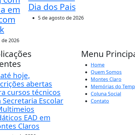
Dia dos Pais
a em
 com
5 de agosto de 2026
k
 de 2026
licações
Menu Princip
entes
Home
Quem Somos
até hoje,
Montes Claro
scrições abertas
Memórias do Tem
ra cursos técnicos
Coluna Social
 Secretaria Escolar
Contato
Multimeios
dáticos EAD em
ntes Claros