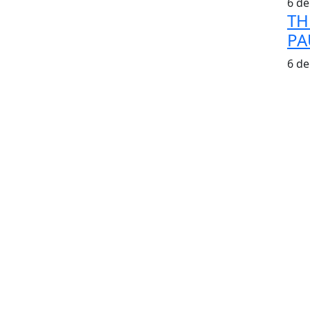
6 de
TH
PA
6 de