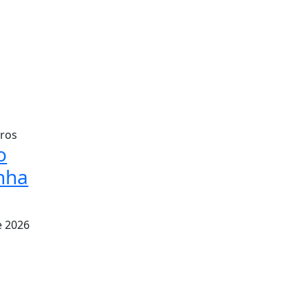
ros
o
nha
e 2026