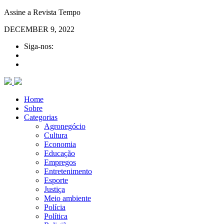
Assine a Revista Tempo
DECEMBER 9, 2022
Siga-nos:
Home
Sobre
Categorias
Agronegócio
Cultura
Economia
Educação
Empregos
Entretenimento
Esporte
Justiça
Meio ambiente
Polícia
Política