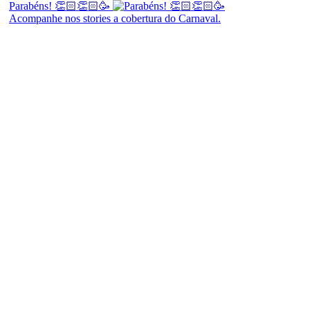
Parabéns! 👏🏻👏🏻🥳
Acompanhe nos stories a cobertura do Carnaval.