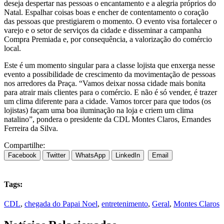
deseja despertar nas pessoas o encantamento e a alegria próprios do
Natal. Espalhar coisas boas e encher de contentamento o coração
das pessoas que prestigiarem o momento. O evento visa fortalecer o
varejo e o setor de serviços da cidade e disseminar a campanha
Compra Premiada e, por consequência, a valorização do comércio
local.
Este é um momento singular para a classe lojista que enxerga nesse
evento a possibilidade de crescimento da movimentação de pessoas
nos arredores da Praça. “Vamos deixar nossa cidade mais bonita
para atrair mais clientes para o comércio. E não é só vender, é trazer
um clima diferente para a cidade. Vamos torcer para que todos (os
lojistas) façam uma boa iluminação na loja e criem um clima
natalino”, pondera o presidente da CDL Montes Claros, Ernandes
Ferreira da Silva.
Compartilhe:
Facebook
Twitter
WhatsApp
LinkedIn
Email
Tags:
CDL
,
chegada do Papai Noel
,
entretenimento
,
Geral
,
Montes Claros