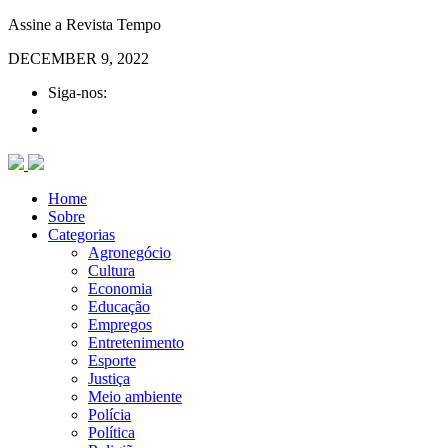
Assine a Revista Tempo
DECEMBER 9, 2022
Siga-nos:
Home
Sobre
Categorias
Agronegócio
Cultura
Economia
Educação
Empregos
Entretenimento
Esporte
Justiça
Meio ambiente
Polícia
Política