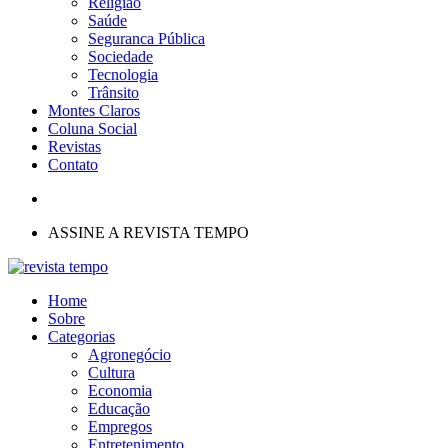
Religião
Saúde
Seguranca Pública
Sociedade
Tecnologia
Trânsito
Montes Claros
Coluna Social
Revistas
Contato
ASSINE A REVISTA TEMPO
Home
Sobre
Categorias
Agronegócio
Cultura
Economia
Educação
Empregos
Entretenimento