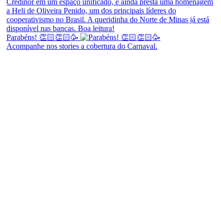
Parabéns! 👏🏻👏🏻🥳
Acompanhe nos stories a cobertura do Carnaval.