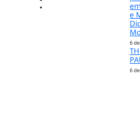
em
e 
Di
Mo
6 de
TH
PA
6 de