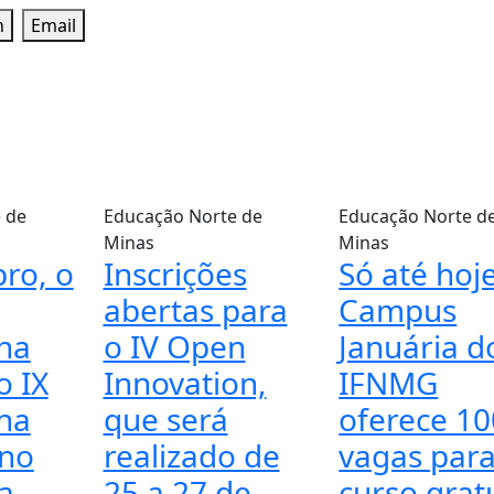
n
Email
 de
Educação
Norte de
Educação
Norte d
Minas
Minas
ro, o
Inscrições
Só até hoje
abertas para
Campus
nha
o IV Open
Januária d
o IX
Innovation,
IFNMG
nha
que será
oferece 10
 no
realizado de
vagas par
a
25 a 27 de
curso grat