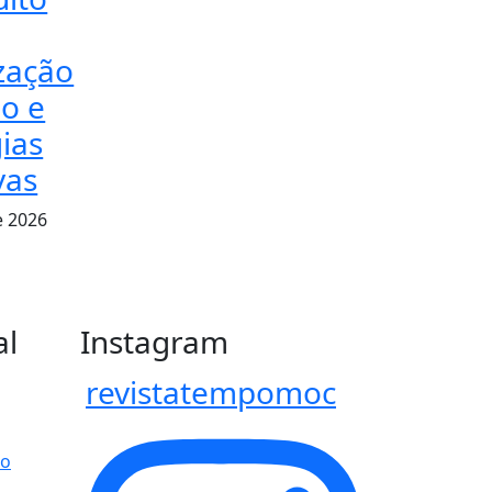
ização
o e
ias
vas
e 2026
al
Instagram
revistatempomoc
po