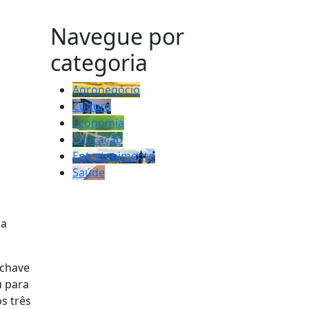
MAIS VISTOS
Navegue por
categoria
Agronegócio
Cultura
Economia
Educação
Entretenimento
Saúde
 a
 chave
u para
s três