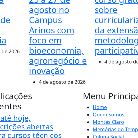
agosto no
sobre
 de
Campus
curricular
Arinos com
da extensã
ia
foco em
metodolog
bioeconomia,
participati
 de 2026
agronegócio e
4 de agosto d
inovação
4 de agosto de 2026
licações
Menu Princip
entes
Home
Quem Somos
até hoje,
Montes Claro
scrições abertas
Memórias do Tem
ra cursos técnicos
Coluna Social