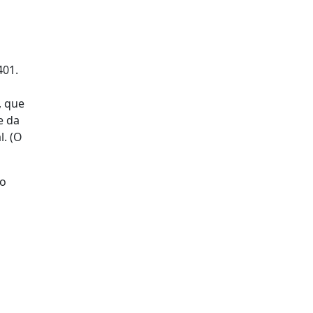
401.
, que
e da
l. (O
do