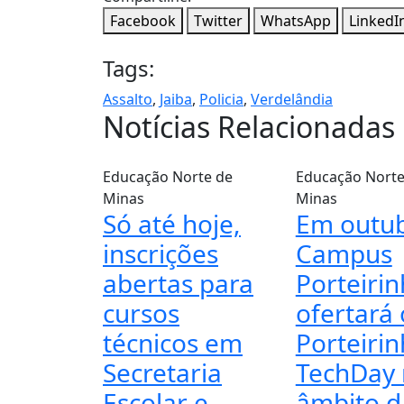
Facebook
Twitter
WhatsApp
LinkedI
Tags:
Assalto
,
Jaiba
,
Policia
,
Verdelândia
Notícias Relacionadas
Educação
Norte de
Educação
Norte
Minas
Minas
Só até hoje,
Em outub
inscrições
Campus
abertas para
Porteiri
cursos
ofertará 
técnicos em
Porteiri
Secretaria
TechDay
Escolar e
âmbito d