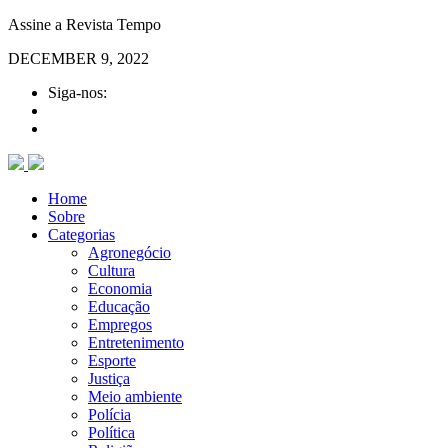
Assine a Revista Tempo
DECEMBER 9, 2022
Siga-nos:
Home
Sobre
Categorias
Agronegócio
Cultura
Economia
Educação
Empregos
Entretenimento
Esporte
Justiça
Meio ambiente
Polícia
Política