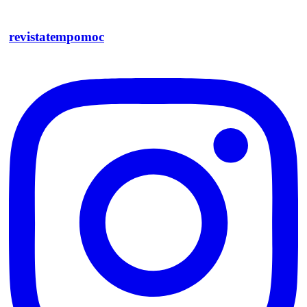
revistatempomoc