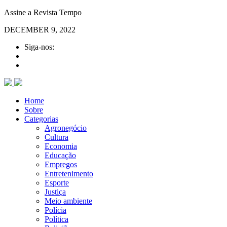
Assine a Revista Tempo
DECEMBER 9, 2022
Siga-nos:
Home
Sobre
Categorias
Agronegócio
Cultura
Economia
Educação
Empregos
Entretenimento
Esporte
Justiça
Meio ambiente
Polícia
Política