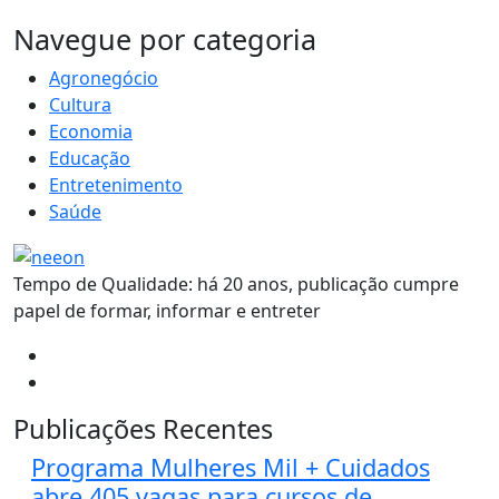
MAIS VISTOS
Navegue por categoria
Agronegócio
Cultura
Economia
Educação
Entretenimento
Saúde
Tempo de Qualidade: há 20 anos, publicação cumpre
papel de formar, informar e entreter
Publicações Recentes
Programa Mulheres Mil + Cuidados
abre 405 vagas para cursos de