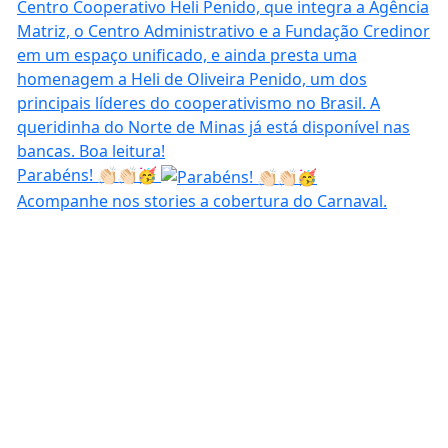
Parabéns! 👏🏻👏🏻🥳
Acompanhe nos stories a cobertura do Carnaval.