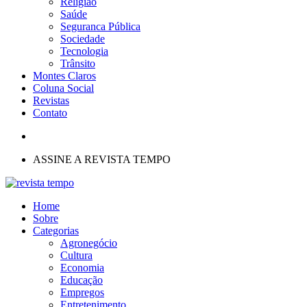
Religião
Saúde
Seguranca Pública
Sociedade
Tecnologia
Trânsito
Montes Claros
Coluna Social
Revistas
Contato
ASSINE A REVISTA TEMPO
Home
Sobre
Categorias
Agronegócio
Cultura
Economia
Educação
Empregos
Entretenimento