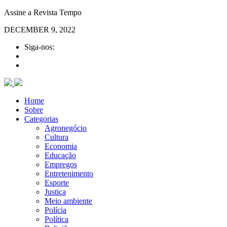
Assine a Revista Tempo
DECEMBER 9, 2022
Siga-nos:
Home
Sobre
Categorias
Agronegócio
Cultura
Economia
Educação
Empregos
Entretenimento
Esporte
Justiça
Meio ambiente
Polícia
Política