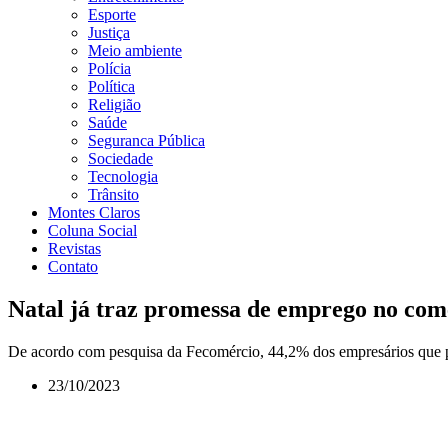
Esporte
Justiça
Meio ambiente
Polícia
Política
Religião
Saúde
Seguranca Pública
Sociedade
Tecnologia
Trânsito
Montes Claros
Coluna Social
Revistas
Contato
Natal já traz promessa de emprego no co
De acordo com pesquisa da Fecomércio, 44,2% dos empresários que pre
23/10/2023