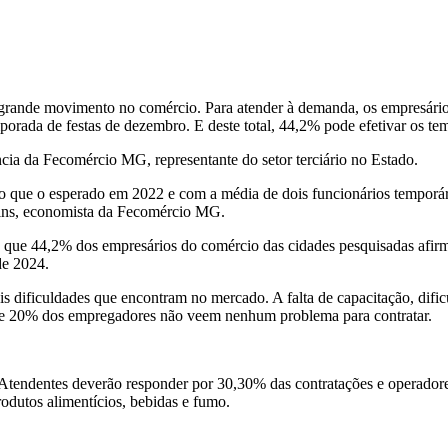
e grande movimento no comércio. Para atender à demanda, os empresári
porada de festas de dezembro. E deste total, 44,2% pode efetivar os te
ncia da Fecomércio MG, representante do setor terciário no Estado.
o que o esperado em 2022 e com a média de dois funcionários temporár
rtins, economista da Fecomércio MG.
que 44,2% dos empresários do comércio das cidades pesquisadas afirma
de 2024.
dificuldades que encontram no mercado. A falta de capacitação, dificuld
 que 20% dos empregadores não veem nenhum problema para contratar.
Atendentes deverão responder por 30,30% das contratações e operadores
odutos alimentícios, bebidas e fumo.