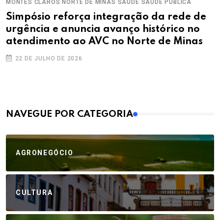
MONTES CLAROS
NORTE DE MINAS
SAÚDE
SAÚDE PÚBLICA
Simpósio reforça integração da rede de
urgência e anuncia avanço histórico no
atendimento ao AVC no Norte de Minas
22 DE JULHO DE 2026
MAIS VISTOS
NAVEGUE POR CATEGORIA
AGRONEGÓCIO
CULTURA