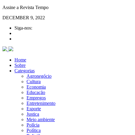
Assine a Revista Tempo
DECEMBER 9, 2022
Siga-nos:
Home
Sobre
Categorias
Agronegócio
Cultura
Economia
Educação
Empregos
Entretenimento
Esporte
Justiça
Meio ambiente
Polícia
Política