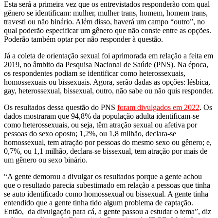
Esta será a primeira vez que os entrevistados responderão com qual
gênero se identificam: mulher, mulher trans, homem, homem trans,
travesti ou não binário. Além disso, haverá um campo “outro”, no
qual poderão especificar um gênero que não conste entre as opções.
Poderão também optar por não responder à questão.
Já a coleta de orientação sexual foi aprimorada em relação a feita em
2019, no âmbito da Pesquisa Nacional de Saúde (PNS). Na época,
os respondentes podiam se identificar como heterossexuais,
homossexuais ou bissexuais. Agora, serão dadas as opções: lésbica,
gay, heterossexual, bissexual, outro, não sabe ou não quis responder.
Os resultados dessa questão do PNS
foram divulgados em 2022
. Os
dados mostraram que 94,8% da população adulta identificam-se
como heterossexuais, ou seja, têm atração sexual ou afetiva por
pessoas do sexo oposto; 1,2%, ou 1,8 milhão, declara-se
homossexual, tem atração por pessoas do mesmo sexo ou gênero; e,
0,7%, ou 1,1 milhão, declara-se bissexual, tem atração por mais de
um gênero ou sexo binário.
“A gente demorou a divulgar os resultados porque a gente achou
que o resultado parecia subestimado em relação a pessoas que tinha
se auto identificado como homossexual ou bissexual. A gente tinha
entendido que a gente tinha tido algum problema de captação.
Então, da divulgação para cá, a gente passou a estudar o tema”, diz