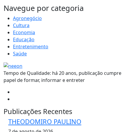
MAIS VISTOS
Navegue por categoria
Agronegócio
Cultura
Economia
Educação
Entretenimento
Saúde
Tempo de Qualidade: há 20 anos, publicação cumpre
papel de formar, informar e entreter
Publicações Recentes
THEODOMIRO PAULINO
7 de agosto de 2026