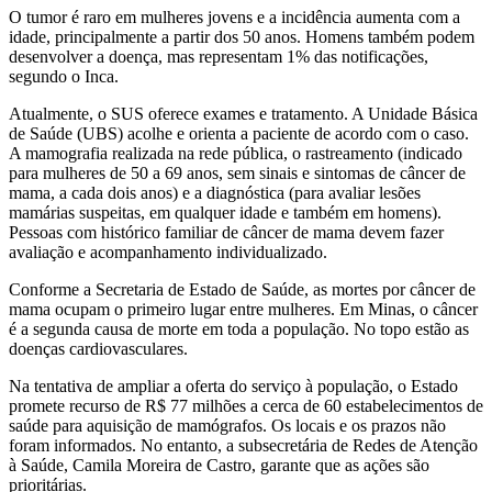
O tumor é raro em mulheres jovens e a incidência aumenta com a
idade, principalmente a partir dos 50 anos. Homens também podem
desenvolver a doença, mas representam 1% das notificações,
segundo o Inca.
Atualmente, o SUS oferece exames e tratamento. A Unidade Básica
de Saúde (UBS) acolhe e orienta a paciente de acordo com o caso.
A mamografia realizada na rede pública, o rastreamento (indicado
para mulheres de 50 a 69 anos, sem sinais e sintomas de câncer de
mama, a cada dois anos) e a diagnóstica (para avaliar lesões
mamárias suspeitas, em qualquer idade e também em homens).
Pessoas com histórico familiar de câncer de mama devem fazer
avaliação e acompanhamento individualizado.
Conforme a Secretaria de Estado de Saúde, as mortes por câncer de
mama ocupam o primeiro lugar entre mulheres. Em Minas, o câncer
é a segunda causa de morte em toda a população. No topo estão as
doenças cardiovasculares.
Na tentativa de ampliar a oferta do serviço à população, o Estado
promete recurso de R$ 77 milhões a cerca de 60 estabelecimentos de
saúde para aquisição de mamógrafos. Os locais e os prazos não
foram informados. No entanto, a subsecretária de Redes de Atenção
à Saúde, Camila Moreira de Castro, garante que as ações são
prioritárias.