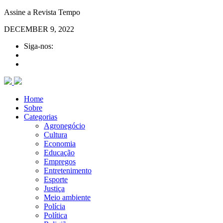
Assine a Revista Tempo
DECEMBER 9, 2022
Siga-nos:
Home
Sobre
Categorias
Agronegócio
Cultura
Economia
Educação
Empregos
Entretenimento
Esporte
Justiça
Meio ambiente
Polícia
Política