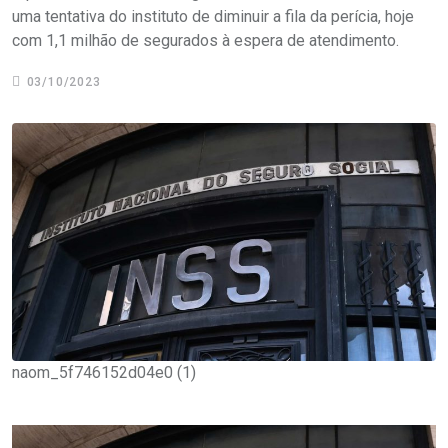
uma tentativa do instituto de diminuir a fila da perícia, hoje
com 1,1 milhão de segurados à espera de atendimento.
03/10/2023
naom_5f746152d04e0 (1)