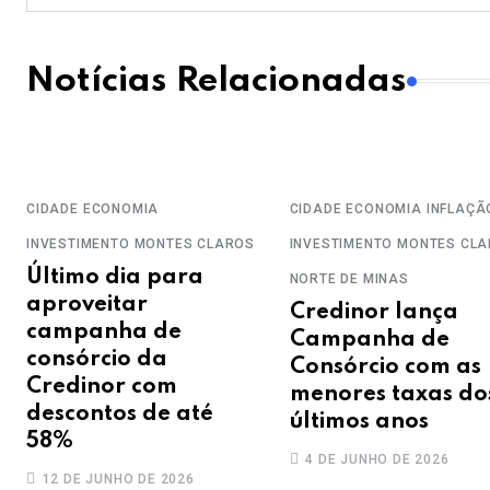
Notícias Relacionadas
CIDADE
ECONOMIA
CIDADE
ECONOMIA
INFLAÇÃ
INVESTIMENTO
MONTES CLAROS
INVESTIMENTO
MONTES CL
Último dia para
NORTE DE MINAS
aproveitar
Credinor lança
campanha de
Campanha de
consórcio da
Consórcio com as
Credinor com
menores taxas do
descontos de até
últimos anos
58%
4 DE JUNHO DE 2026
12 DE JUNHO DE 2026