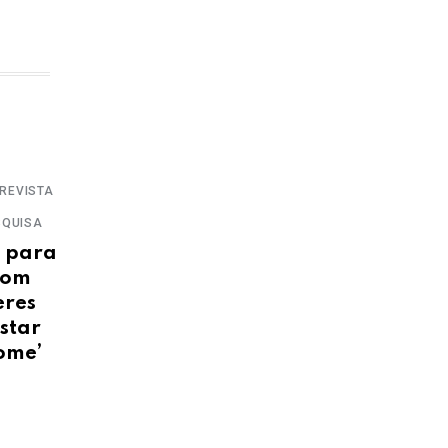
REVISTA
SQUISA
e para
com
eres
star
ome’