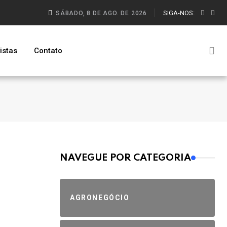
SIGA-NOS:
SÁBADO, 8 DE AGO. DE 2026
istas
Contato
MAIS VISTOS
NAVEGUE POR CATEGORIA
AGRONEGÓCIO