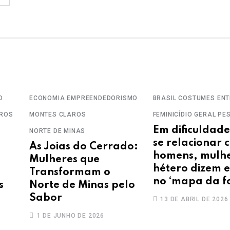
O
ECONOMIA
EMPREENDEDORISMO
BRASIL
COSTUMES
ENT
AROS
MONTES CLAROS
FEMINICÍDIO
GERAL
PE
Em dificuldad
NORTE DE MINAS
se relacionar 
As Joias do Cerrado:
homens, mulh
Mulheres que
hétero dizem e
Transformam o
no ‘mapa da f
s
Norte de Minas pelo
Sabor
13 DE ABRIL DE 2026
1 DE JUNHO DE 2026