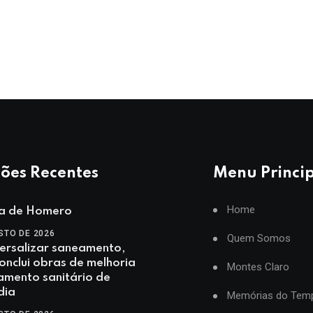
ões Recentes
Menu Princi
Home
ia de Homero
STO DE 2026
Quem Somos
ersalizar saneamento,
nclui obras de melhoria
Montes Claro
amento sanitário de
dia
Memórias do Tem