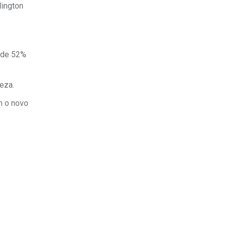
lington
m de 52%
eza.
m o novo