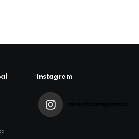
pal
Instagram
revistatempomoc
po