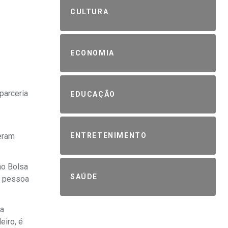
CULTURA
ECONOMIA
parceria
EDUCAÇÃO
 eram
ENTRETENIMENTO
no Bolsa
SAÚDE
r pessoa
da
eiro, é