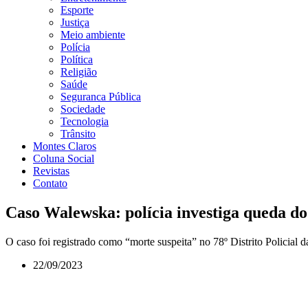
Esporte
Justiça
Meio ambiente
Polícia
Política
Religião
Saúde
Seguranca Pública
Sociedade
Tecnologia
Trânsito
Montes Claros
Coluna Social
Revistas
Contato
Caso Walewska: polícia investiga queda do
O caso foi registrado como “morte suspeita” no 78º Distrito Policial da
22/09/2023