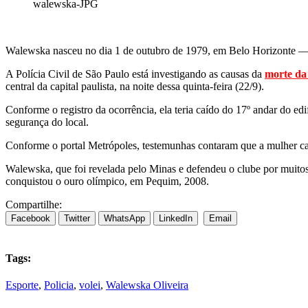
walewska-JPG
Walewska nasceu no dia 1 de outubro de 1979, em Belo Horizonte 
A Polícia Civil de São Paulo está investigando as causas da
morte da 
central da capital paulista, na noite dessa quinta-feira (22/9).
Conforme o registro da ocorrência, ela teria caído do 17º andar do edi
segurança do local.
Conforme o portal Metrópoles, testemunhas contaram que a mulher cai
Walewska, que foi revelada pelo Minas e defendeu o clube por muitos
conquistou o ouro olímpico, em Pequim, 2008.
Compartilhe:
Facebook
Twitter
WhatsApp
LinkedIn
Email
Tags:
Esporte
,
Policia
,
volei
,
Walewska Oliveira