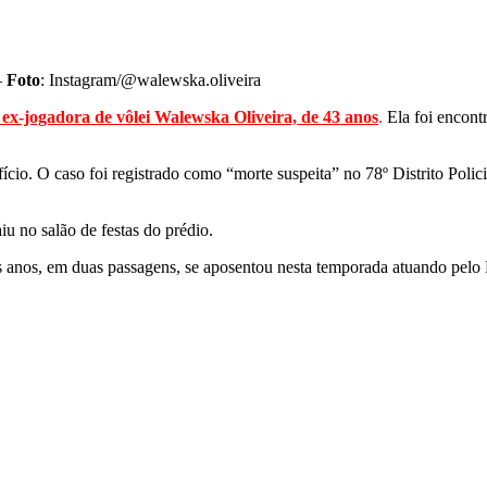
—
Foto
: Instagram/@walewska.oliveira
ex-jogadora de vôlei Walewska Oliveira, de 43 anos
.
Ela foi encont
fício. O caso foi registrado como “morte suspeita” no 78º Distrito Polic
u no salão de festas do prédio.
 anos, em duas passagens, se aposentou nesta temporada atuando pelo P