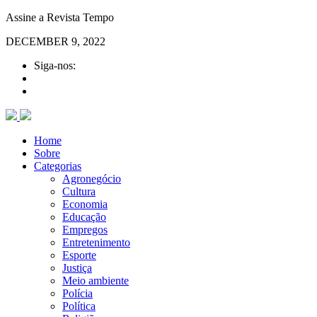
Assine a Revista Tempo
DECEMBER 9, 2022
Siga-nos:
Home
Sobre
Categorias
Agronegócio
Cultura
Economia
Educação
Empregos
Entretenimento
Esporte
Justiça
Meio ambiente
Polícia
Política