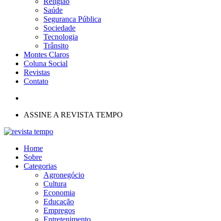
Religião
Saúde
Seguranca Pública
Sociedade
Tecnologia
Trânsito
Montes Claros
Coluna Social
Revistas
Contato
ASSINE A REVISTA TEMPO
Home
Sobre
Categorias
Agronegócio
Cultura
Economia
Educação
Empregos
Entretenimento