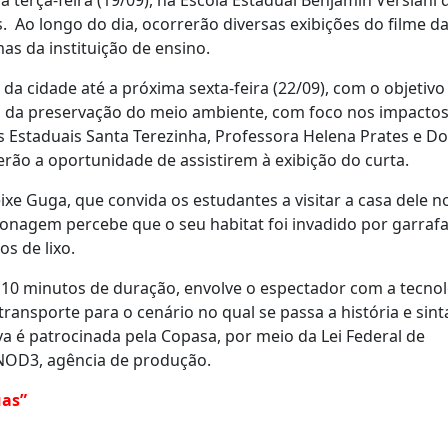
 Ao longo do dia, ocorrerão diversas exibições do filme d
as da instituição de ensino.
 da cidade até a próxima sexta-feira (22/09), com o objetivo
ia da preservação do meio ambiente, com foco nos impacto
as Estaduais Santa Terezinha, Professora Helena Prates e D
rão a oportunidade de assistirem à exibição do curta.
xe Guga, que convida os estudantes a visitar a casa dele n
sonagem percebe que o seu habitat foi invadido por garraf
os de lixo.
0 minutos de duração, envolve o espectador com a tecnol
ransporte para o cenário no qual se passa a história e sint
va é patrocinada pela Copasa, por meio da Lei Federal de
a NOD3, agência de produção.
uas”