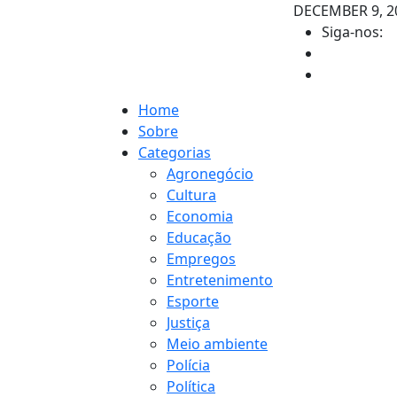
DECEMBER 9, 2
Siga-nos:
Home
Sobre
Categorias
Agronegócio
Cultura
Economia
Educação
Empregos
Entretenimento
Esporte
Justiça
Meio ambiente
Polícia
Política