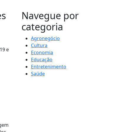
MAIS VISTOS
es
Navegue por
categoria
Agronegócio
Cultura
19 e
Economia
Educação
Entretenimento
Saúde
agem
dos