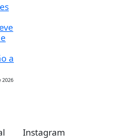
ões
teve
de
o a
e 2026
al
Instagram