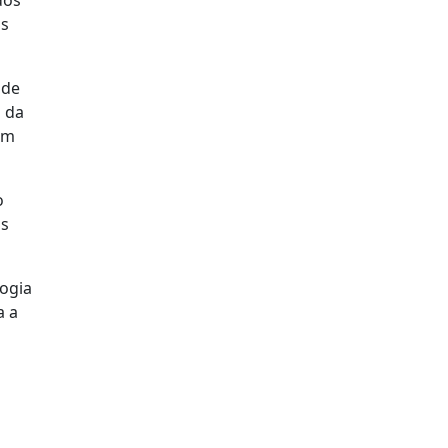
as
 de
s da
om
o
as
ogia
a a