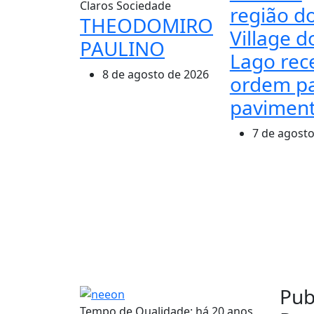
Claros
Sociedade
região d
THEODOMIRO
Village d
PAULINO
Lago re
8 de agosto de 2026
ordem p
pavimen
7 de agosto
Pub
Tempo de Qualidade: há 20 anos,