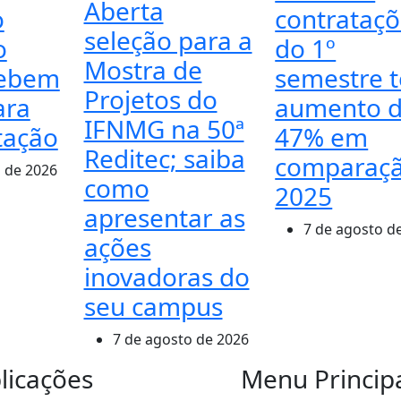
Aberta
o
contrataç
seleção para a
o
do 1º
Mostra de
cebem
semestre 
Projetos do
ara
aumento 
IFNMG na 50ª
tação
47% em
Reditec; saiba
comparaçã
 de 2026
como
2025
apresentar as
7 de agosto d
ações
inovadoras do
seu campus
7 de agosto de 2026
licações
Menu Princip