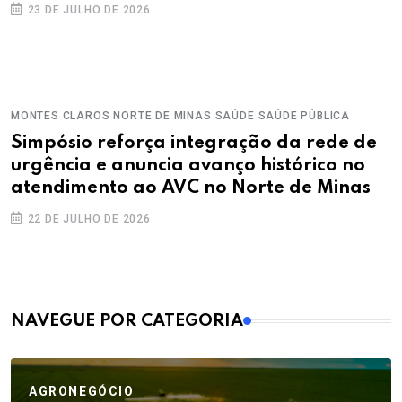
23 DE JULHO DE 2026
MONTES CLAROS
NORTE DE MINAS
SAÚDE
SAÚDE PÚBLICA
Simpósio reforça integração da rede de
urgência e anuncia avanço histórico no
atendimento ao AVC no Norte de Minas
22 DE JULHO DE 2026
MAIS VISTOS
NAVEGUE POR CATEGORIA
AGRONEGÓCIO