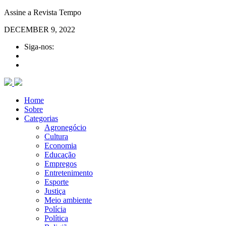
Assine a Revista Tempo
DECEMBER 9, 2022
Siga-nos:
Home
Sobre
Categorias
Agronegócio
Cultura
Economia
Educação
Empregos
Entretenimento
Esporte
Justiça
Meio ambiente
Polícia
Política