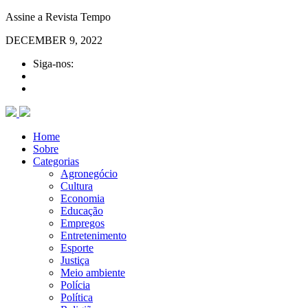
Assine a Revista Tempo
DECEMBER 9, 2022
Siga-nos:
Home
Sobre
Categorias
Agronegócio
Cultura
Economia
Educação
Empregos
Entretenimento
Esporte
Justiça
Meio ambiente
Polícia
Política