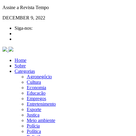
Assine a Revista Tempo
DECEMBER 9, 2022
Siga-nos:
Home
Sobre
Categorias
Agronegócio
Cultura
Economia
Educação
Empregos
Entretenimento
Esporte
Justiça
Meio ambiente
Polícia
Política