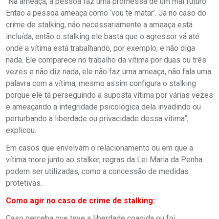
“Na ameaça, a pessoa faz uma promessa de um mal futuro.
Então a pessoa ameaça como ‘vou te matar’. Já no caso do
crime de stalking, não necessariamente a ameaça está
incluída, então o stalking ele basta que o agressor vá até
onde a vítima está trabalhando, por exemplo, e não diga
nada. Ele comparece no trabalho da vítima por duas ou três
vezes e não diz nada, ele não faz uma ameaça, não fala uma
palavra com a vítima, mesmo assim configura o stalking
porque ele tá perseguindo a suposta vítima por várias vezes
e ameaçando a integridade psicológica dela invadindo ou
perturbando a liberdade ou privacidade dessa vítima”,
explicou.
Em casos que envolvam o relacionamento ou em que a
vítima more junto ao stalker, regras da Lei Maria da Penha
podem ser utilizadas, como a concessão de medidas
protetivas.
Como agir no caso de crime de stalking:
Caso perceba que teve a liberdade coagida ou foi