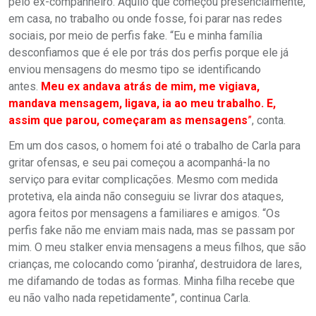
pelo ex-companheiro. Aquilo que começou presencialmente,
em casa, no trabalho ou onde fosse, foi parar nas redes
sociais, por meio de perfis fake. “Eu e minha família
desconfiamos que é ele por trás dos perfis porque ele já
enviou mensagens do mesmo tipo se identificando
antes.
Meu ex andava atrás de mim, me vigiava,
mandava mensagem, ligava, ia ao meu trabalho. E,
assim que parou, começaram as mensagens
”
, conta.
Em um dos casos, o homem foi até o trabalho de Carla para
gritar ofensas, e seu pai começou a acompanhá-la no
serviço para evitar complicações. Mesmo com medida
protetiva, ela ainda não conseguiu se livrar dos ataques,
agora feitos por mensagens a familiares e amigos. “Os
perfis fake não me enviam mais nada, mas se passam por
mim. O meu stalker envia mensagens a meus filhos, que são
crianças, me colocando como ‘piranha’, destruidora de lares,
me difamando de todas as formas. Minha filha recebe que
eu não valho nada repetidamente”, continua Carla.