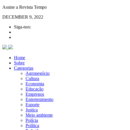
Assine a Revista Tempo
DECEMBER 9, 2022
Siga-nos:
Home
Sobre
Categorias
Agronegócio
Cultura
Economia
Educação
Empregos
Entretenimento
Esporte
Justiça
Meio ambiente
Polícia
Política