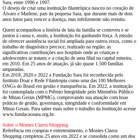
Sara, entre 1996 e 1997.
O desejo de criar uma instituição filantrópica nasceu no coração de
Álvaro e Marlene, pais da pequena Sara, que durante mais de dois
anos lutou para vencer a doença, mas infelizmente não resistiu.
Quem acompanhou a história de luta da família se comoveu e se
juntou à causa e, assim, a Instituição foi ganhando força. A missão
de oferecer assistência social foi ampliada para outros eixos, como o
trabalho de diagnóstico precoce, realizado na região; as
significativas contribuições aos hospitais onde as crianças e
adolescentes se tratam; e a criação de uma filial na capital mineira,
em 2010. Em 25 anos de atuação, já são quase 1.500 famílias
amparadas.
Em 2018, 2020 e 2022 a Fundação Sara foi reconhecida pelo
Instituto Doar e Rede Filantropia como uma das 100 Melhores
ONGs do Brasil em gestão e transparência. Em 2022, a instituição
foi contemplada com o Prêmio Integridade pelo Ministério Público
de Minas Gerais (MPMG), comprovando sua atuação com boas
práticas de gestão, governança, integridade e conformidade em
Minas Gerais. Para saber mais sobre o trabalho da Instituição acesse
www.fundacaosara.org.br.
Sobre o Montes Claros Shopping
Referência em compras e entretenimento, o Montes Claros
Shopping completou 25 anos em 2022 e se consolida como um dos