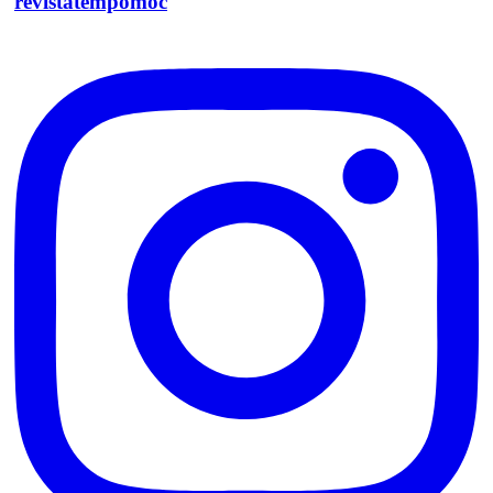
revistatempomoc