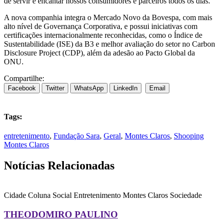
de servir e encantar nossos consumidores e parceiros todos os dias.
A nova companhia integra o Mercado Novo da Bovespa, com mais
alto nível de Governança Corporativa, e possui iniciativas com
certificações internacionalmente reconhecidas, como o Índice de
Sustentabilidade (ISE) da B3 e melhor avaliação do setor no Carbon
Disclosure Project (CDP), além da adesão ao Pacto Global da
ONU.
Compartilhe:
Facebook
Twitter
WhatsApp
LinkedIn
Email
Tags:
entretenimento
,
Fundação Sara
,
Geral
,
Montes Claros
,
Shooping
Montes Claros
Notícias Relacionadas
Cidade
Coluna Social
Entretenimento
Montes Claros
Sociedade
THEODOMIRO PAULINO