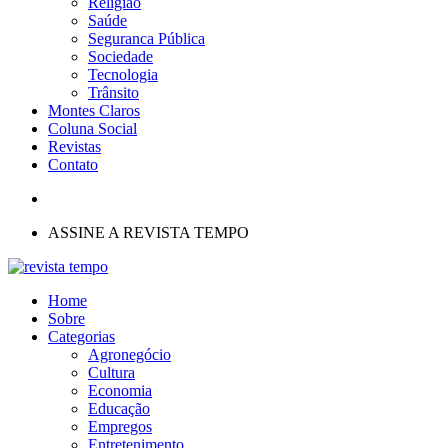
Religião
Saúde
Seguranca Pública
Sociedade
Tecnologia
Trânsito
Montes Claros
Coluna Social
Revistas
Contato
ASSINE A REVISTA TEMPO
Home
Sobre
Categorias
Agronegócio
Cultura
Economia
Educação
Empregos
Entretenimento