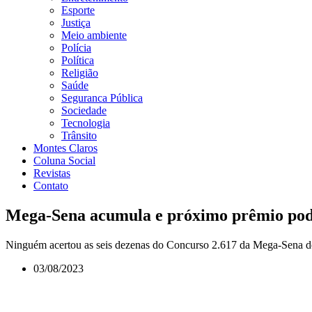
Esporte
Justiça
Meio ambiente
Polícia
Política
Religião
Saúde
Seguranca Pública
Sociedade
Tecnologia
Trânsito
Montes Claros
Coluna Social
Revistas
Contato
Mega-Sena acumula e próximo prêmio pod
Ninguém acertou as seis dezenas do Concurso 2.617 da Mega-Sena des
03/08/2023