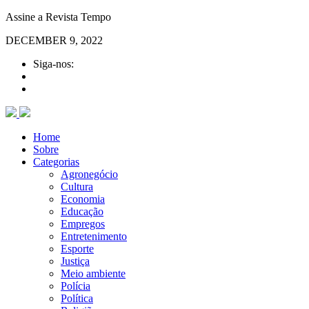
Assine a Revista Tempo
DECEMBER 9, 2022
Siga-nos:
Home
Sobre
Categorias
Agronegócio
Cultura
Economia
Educação
Empregos
Entretenimento
Esporte
Justiça
Meio ambiente
Polícia
Política