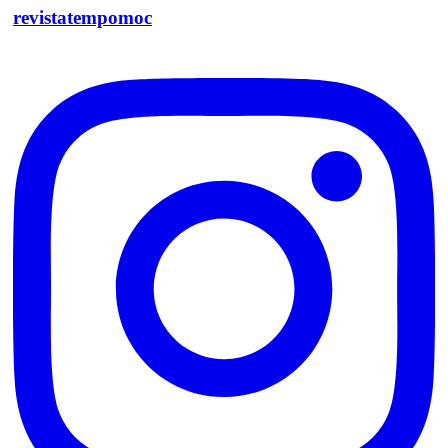
revistatempomoc