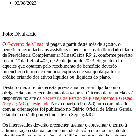
03/08/2023
Foto
: Divulgação
O
Governo de Minas
irá pagar, a partir deste mês de agosto, o
benefício pecuniário aos assistidos e pensionistas do liquidado Plano
de Previdência Complementar MinasCaixa RP-2, conforme previsto
no art. 1º da Lei 24.402, de 29 de julho de 2023. Segundo a Lei,
aqueles que optarem pelo recebimento do benefício deverão
preencher o termo de renúncia expressa de sua quota-parte do
crédito oriundo dos ativos líquidos ou ilíquidos do plano.
Desta forma, a renúncia está prevista na lei promulgada como
obrigatória para o recebimento dos valores. O termo de renúncia está
disponível no site da
Secretaria de Estado de Planejamento e Gestão
(Seplag-MG)
,
neste link
. Nesta quarta-feira (2/8), um comunicado
com as orientações foi publicado no Diário Oficial de Minas Gerais,
e também está disponível no site da Seplag-MG.
Os interessados deverão preencher, assinar e apresentar o termo à
administração estadual, acompanhado de cópia do documento de
identificação com foto, cópia do CPF e comprovante de endereço