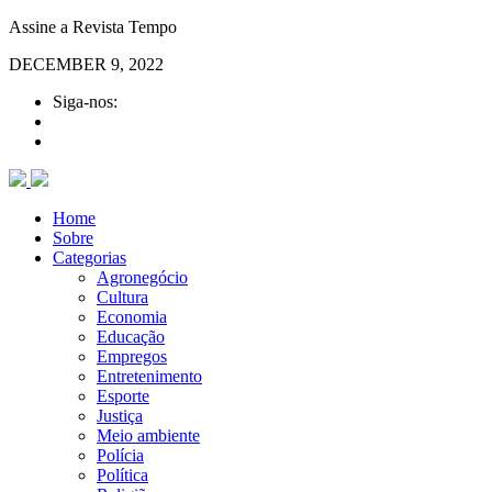
Assine a Revista Tempo
DECEMBER 9, 2022
Siga-nos:
Home
Sobre
Categorias
Agronegócio
Cultura
Economia
Educação
Empregos
Entretenimento
Esporte
Justiça
Meio ambiente
Polícia
Política