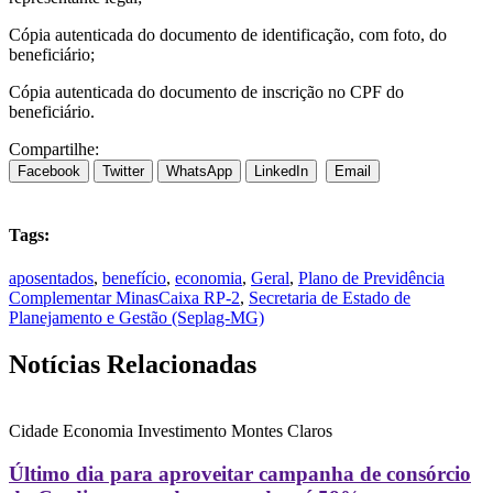
Cópia autenticada do documento de identificação, com foto, do
beneficiário;
Cópia autenticada do documento de inscrição no CPF do
beneficiário.
Compartilhe:
Facebook
Twitter
WhatsApp
LinkedIn
Email
Tags:
aposentados
,
benefício
,
economia
,
Geral
,
Plano de Previdência
Complementar MinasCaixa RP-2
,
Secretaria de Estado de
Planejamento e Gestão (Seplag-MG)
Notícias Relacionadas
Cidade
Economia
Investimento
Montes Claros
Último dia para aproveitar campanha de consórcio