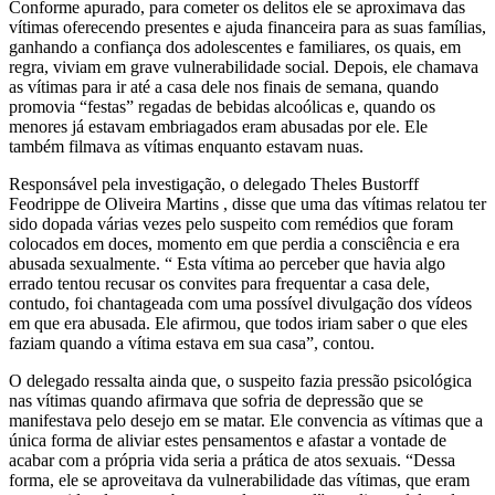
Conforme apurado, para cometer os delitos ele se aproximava das
vítimas oferecendo presentes e ajuda financeira para as suas famílias,
ganhando a confiança dos adolescentes e familiares, os quais, em
regra, viviam em grave vulnerabilidade social. Depois, ele chamava
as vítimas para ir até a casa dele nos finais de semana, quando
promovia “festas” regadas de bebidas alcoólicas e, quando os
menores já estavam embriagados eram abusadas por ele. Ele
também filmava as vítimas enquanto estavam nuas.
Responsável pela investigação, o delegado Theles Bustorff
Feodrippe de Oliveira Martins , disse que uma das vítimas relatou ter
sido dopada várias vezes pelo suspeito com remédios que foram
colocados em doces, momento em que perdia a consciência e era
abusada sexualmente. “ Esta vítima ao perceber que havia algo
errado tentou recusar os convites para frequentar a casa dele,
contudo, foi chantageada com uma possível divulgação dos vídeos
em que era abusada. Ele afirmou, que todos iriam saber o que eles
faziam quando a vítima estava em sua casa”, contou.
O delegado ressalta ainda que, o suspeito fazia pressão psicológica
nas vítimas quando afirmava que sofria de depressão que se
manifestava pelo desejo em se matar. Ele convencia as vítimas que a
única forma de aliviar estes pensamentos e afastar a vontade de
acabar com a própria vida seria a prática de atos sexuais. “Dessa
forma, ele se aproveitava da vulnerabilidade das vítimas, que eram