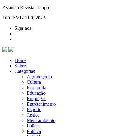
Assine a Revista Tempo
DECEMBER 9, 2022
Siga-nos:
Home
Sobre
Categorias
Agronegócio
Cultura
Economia
Educação
Empregos
Entretenimento
Esporte
Justiça
Meio ambiente
Polícia
Política