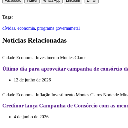
Facebook
Twitter
WhatsApp
LinkedIn
Email
Tags:
dívidas
,
economia
,
programa governametal
Notícias Relacionadas
Cidade
Economia
Investimento
Montes Claros
Último dia para aproveitar campanha de consórcio d
12 de junho de 2026
Cidade
Economia
Inflação
Investimento
Montes Claros
Norte de Min
Credinor lança Campanha de Consórcio com as menor
4 de junho de 2026