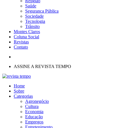
Religião
Saúde
Seguranca Pública
Sociedade
Tecnologia
Trânsito
Montes Claros
Coluna Social
Revistas
Contato
ASSINE A REVISTA TEMPO
Home
Sobre
Categorias
Agronegócio
Cultura
Economia
Educação
Empregos
Entretenimento