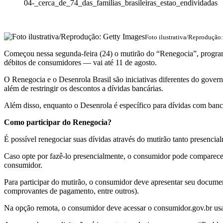
04-_cerca_de_74_das_familias_brasileiras_estao_endividadas
Foto ilustrativa/Reprodução
Começou nessa segunda-feira (24) o mutirão do “Renegocia”, program
débitos de consumidores — vai até 11 de agosto.
O Renegocia e o Desenrola Brasil são iniciativas diferentes do gover
além de restringir os descontos a dívidas bancárias.
Além disso, enquanto o Desenrola é específico para dívidas com ban
Como participar do Renegocia?
É possível renegociar suas dívidas através do mutirão tanto presenci
Caso opte por fazê-lo presencialmente, o consumidor pode comparecer
consumidor.
Para participar do mutirão, o consumidor deve apresentar seu documen
comprovantes de pagamento, entre outros).
Na opção remota, o consumidor deve acessar o consumidor.gov.br usan