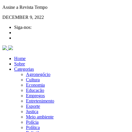
Assine a Revista Tempo
DECEMBER 9, 2022
Siga-nos:
Home
Sobre
Categorias
Agronegócio
Cultura
Economia
Educação
Empregos
Entretenimento
Esporte
Justiça
Meio ambiente
Polícia
Política