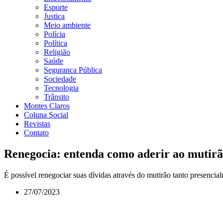
Esporte
Justiça
Meio ambiente
Polícia
Política
Religião
Saúde
Seguranca Pública
Sociedade
Tecnologia
Trânsito
Montes Claros
Coluna Social
Revistas
Contato
Renegocia: entenda como aderir ao mutirão 
É possível renegociar suas dívidas através do mutirão tanto presenci
27/07/2023