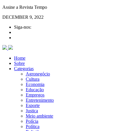
Assine a Revista Tempo
DECEMBER 9, 2022
Siga-nos:
Home
Sobre
Categorias
Agronegócio
Cultura
Economia
Educação
Empregos
Entretenimento
Esporte
Justiça
Meio ambiente
Polícia
Política