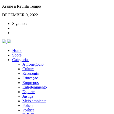
Assine a Revista Tempo
DECEMBER 9, 2022
Siga-nos:
Home
Sobre
Categorias
Agronegócio
Cultura
Economia
Educação
Empregos
Entretenimento
Esporte
Justiça
Meio ambiente
Polícia
Política