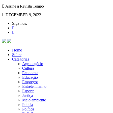
Assine a Revista Tempo
DECEMBER 9, 2022
Siga-nos:
Home
Sobre
Categorias
Agronegócio
Cultura
Economia
Educação
Empregos
Entretenimento
Esporte
Justiça
Meio ambiente
Polícia
Política