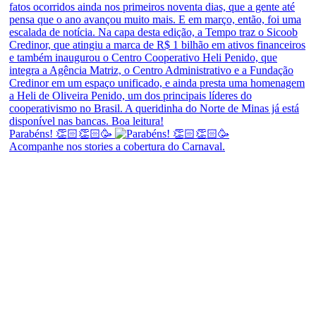
Parabéns! 👏🏻👏🏻🥳
Acompanhe nos stories a cobertura do Carnaval.