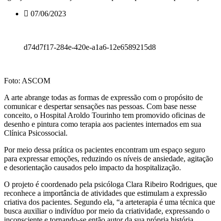
07/06/2023
d74d7f17-284e-420e-a1a6-12e6589215d8
Foto: ASCOM
A arte abrange todas as formas de expressão com o propósito de
comunicar e despertar sensações nas pessoas. Com base nesse
conceito, o Hospital Aroldo Tourinho tem promovido oficinas de
desenho e pintura como terapia aos pacientes internados em sua
Clínica Psicossocial.
Por meio dessa prática os pacientes encontram um espaço seguro
para expressar emoções, reduzindo os níveis de ansiedade, agitação
e desorientação causados pelo impacto da hospitalização.
O projeto é coordenado pela psicóloga Clara Ribeiro Rodrigues, que
reconhece a importância de atividades que estimulam a expressão
criativa dos pacientes. Segundo ela, “a arteterapia é uma técnica que
busca auxiliar o indivíduo por meio da criatividade, expressando o
inconsciente e tornando-se então autor da sua própria história,