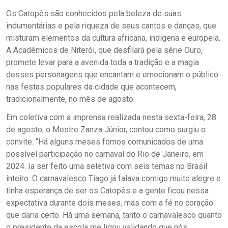
Os Catopês são conhecidos pela beleza de suas
indumentárias e pela riqueza de seus cantos e danças, que
misturam elementos da cultura africana, indígena e europeia.
A Acadêmicos de Niterói, que desfilará pela série Ouro,
promete levar para a avenida toda a tradição e a magia
desses personagens que encantam e emocionam o público
nas festas populares da cidade que acontecem,
tradicionalmente, no mês de agosto.
Em coletiva com a imprensa realizada nesta sexta-feira, 28
de agosto, o Mestre Zanza Júnior, contou como surgiu o
convite. “Há alguns meses fomos comunicados de uma
possível participação no carnaval do Rio de Janeiro, em
2024. Ia ser feito uma seletiva com seis temas no Brasil
inteiro. O carnavalesco Tiago já falava comigo muito alegre e
tinha esperança de ser os Catopês e a gente ficou nessa
expectativa durante dois meses, mas com a fé no coração
que daria certo. Há uma semana, tanto o carnavalesco quanto
o presidente da escola me ligou validando que nós