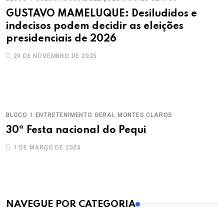
GUSTAVO MAMELUQUE: Desiludidos e
indecisos podem decidir as eleições
presidenciais de 2026
29 DE NOVEMBRO DE 2025
BLOCO 1
ENTRETENIMENTO
GERAL
MONTES CLAROS
30ª Festa nacional do Pequi
1 DE MARÇO DE 2024
MAIS VISTOS
NAVEGUE POR CATEGORIA