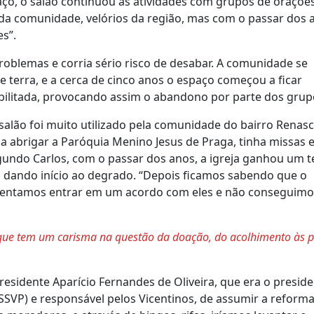
paço, o salão continuou as atividades com grupos de orações
 da comunidade, velórios da região, mas com o passar dos 
s”.
roblemas e corria sério risco de desabar. A comunidade se
e terra, e a cerca de cinco anos o espaço começou a ficar
bilitada, provocando assim o abandono por parte dos grup
salão foi muito utilizado pela comunidade do bairro Renas
a abrigar a Paróquia Menino Jesus de Praga, tinha missas 
gundo Carlos, com o passar dos anos, a igreja ganhou um 
lá dando início ao degrado. “Depois ficamos sabendo que o
 e tentamos entrar em um acordo com eles e não conseguimo
, que tem um carisma na questão da doação, do acolhimento às 
residente Aparício Fernandes de Oliveira, que era o presid
SVP) e responsável pelos Vicentinos, de assumir a reform