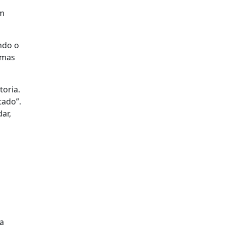
um
ndo o
 mas
toria.
tado”.
ar,
ta