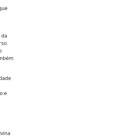
 que
 da
rso
o
também
idade
o e
lvina