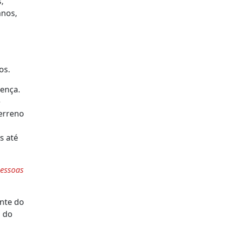
,
anos,
os.
cença.
e
terreno
s até
pessoas
ente do
a do