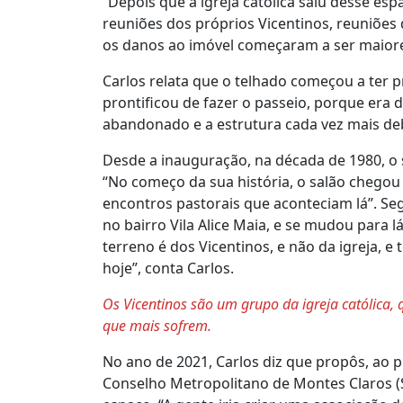
“Depois que a igreja católica saiu desse es
reuniões dos próprios Vicentinos, reuniões
os danos ao imóvel começaram a ser maiore
Carlos relata que o telhado começou a ter p
prontificou de fazer o passeio, porque era d
abandonado e a estrutura cada vez mais de
Desde a inauguração, na década de 1980, o 
“No começo da sua história, o salão chegou 
encontros pastorais que aconteciam lá”. Se
no bairro Vila Alice Maia, e se mudou para 
terreno é dos Vicentinos, e não da igreja,
hoje”, conta Carlos.
Os Vicentinos são um grupo da igreja católica
que mais sofrem.
No ano de 2021, Carlos diz que propôs, ao p
Conselho Metropolitano de Montes Claros (S