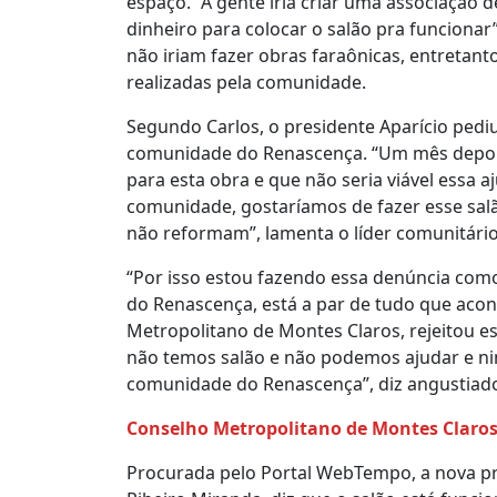
espaço. “A gente iria criar uma associação d
dinheiro para colocar o salão pra funcionar
não iriam fazer obras faraônicas, entretant
realizadas pela comunidade.
Segundo Carlos, o presidente Aparício ped
comunidade do Renascença. “Um mês depois,
para esta obra e que não seria viável essa
comunidade, gostaríamos de fazer esse salã
não reformam”, lamenta o líder comunitário
“Por isso estou fazendo essa denúncia com
do Renascença, está a par de tudo que acon
Metropolitano de Montes Claros, rejeitou e
não temos salão e não podemos ajudar e ni
comunidade do Renascença”, diz angustiad
Conselho Metropolitano de Montes Claro
Procurada pelo Portal WebTempo, a nova pr