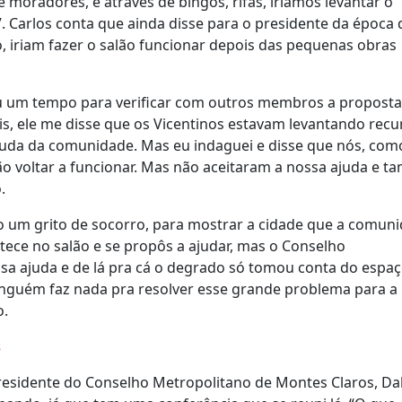
e moradores, e através de bingos, rifas, iríamos levantar o
”. Carlos conta que ainda disse para o presidente da época
o, iriam fazer o salão funcionar depois das pequenas obras
iu um tempo para verificar com outros membros a proposta
 ele me disse que os Vicentinos estavam levantando recu
 ajuda da comunidade. Mas eu indaguei e disse que nós, com
o voltar a funcionar. Mas não aceitaram a nossa ajuda e 
.
o um grito de socorro, para mostrar a cidade que a comun
tece no salão e se propôs a ajudar, mas o Conselho
ssa ajuda e de lá pra cá o degrado só tomou conta do espaç
nguém faz nada pra resolver esse grande problema para a
o.
s
esidente do Conselho Metropolitano de Montes Claros, Da