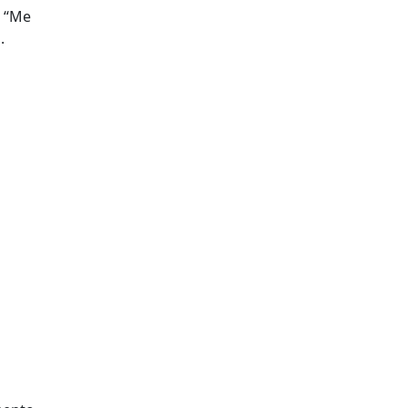
. “Me
.