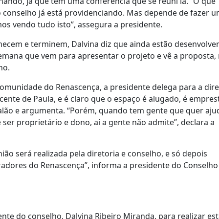
onando, já que tem uma conferência que se reuni lá. “O que
o conselho já está providenciando. Mas depende de fazer 
os vendo tudo isto”, assegura a presidente.
ecem e terminem, Dalvina diz que ainda estão desenvolve
semana que vem para apresentar o projeto e vê a proposta,
no.
comunidade do Renascença, a presidente delega para a dire
cente de Paula, e é claro que o espaço é alugado, é empres
 salão e argumenta. “Porém, quando tem gente que quer ajud
er proprietário e dono, aí a gente não admite”, declara a
nião será realizada pela diretoria e conselho, e só depois
adores do Renascença”, informa a presidente do Conselho
te do conselho, Dalvina Ribeiro Miranda, para realizar es