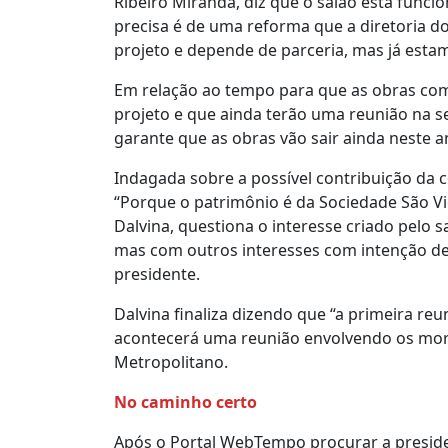
Ribeiro Miranda, diz que o salão está funci
precisa é de uma reforma que a diretoria d
projeto e depende de parceria, mas já estam
Em relação ao tempo para que as obras com
projeto e que ainda terão uma reunião na 
garante que as obras vão sair ainda neste a
Indagada sobre a possível contribuição da 
“Porque o patrimônio é da Sociedade São Vi
Dalvina, questiona o interesse criado pelo
mas com outros interesses com intenção de s
presidente.
Dalvina finaliza dizendo que “a primeira reu
acontecerá uma reunião envolvendo os mor
Metropolitano.
No caminho certo
Após o Portal WebTempo procurar a presiden