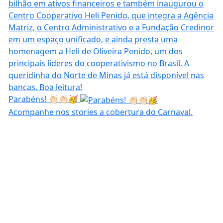
Parabéns! 👏🏻👏🏻🥳
Acompanhe nos stories a cobertura do Carnaval.