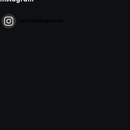
revistatempomoc