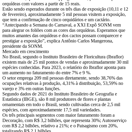
orquídeas com valores a partir de 15 reais.
Estão sendo esperados durante os três dias de exposição (10,11 e 12
de fevereiro), aproximadamente 5 mil pessoas visitem a exposição,
que tem a confirmação de cinco orquidários e um cactário.
“Antecipando a Semana do Carnaval, a XXI Expô SONM vem
para alegrar os foliões com as cores das orquídeas. Esperamos que
muitos amantes das orquídeas e dos cactos possam comparecer e
prestigiar a exposição”, explica Antônio Carlos Mangerona,
presidente da SONM.
Mercado em crescimento
No Brasil, segundo o Instituto Brasileiro de Floricultura (Ibraflor)
existem mais de 25 mil pontos de vendas e aproximadamente 30 mil
espécies conhecidas. Para 2023, o relatório do Ibraflor aponta para
um aumento no faturamento do entre 7% e 9 %.
O setor emprega 209 mil pessoas diretamente, sendo 38,76% das
ocupações relativas à produção, 4,31% à distribuição, 53,59% no
varejo e 3% em outras funções.
Segundo dados de 2021 do Instituto Brasileiro de Geografia e
Estatística (IBGE), são 8 mil produtores de flores e plantas
ornamentais em todo o Brasil, sendo cultivadas cerca de 2,5 mil
espécies, com aproximadamente 17,5 mil variedades.
Os três principais segmentos com maior faturamento foram a
Decoração, com R$ 3,2 bilhões, que representa 30%; Autosserviço
com R$ 2,2 bilhões, relativo a 21%; e o Paisagismo com 20%,
totalizando R$ 2,1 bilhões.