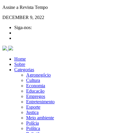
Assine a Revista Tempo
DECEMBER 9, 2022
Siga-nos:
Home
Sobre
Categorias
Agronegócio
Cultura
Economia
Educação
Empregos
Entretenimento
Esporte
Justiça
Meio ambiente
Polícia
Política