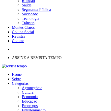
Religião
Saúde
Seguranca Pública
Sociedade
Tecnologia
Trânsito
Montes Claros
Coluna Social
Revistas
Contato
ASSINE A REVISTA TEMPO
Home
Sobre
Categorias
Agronegócio
Cultura
Economia
Educação
Empregos
Entretenimento