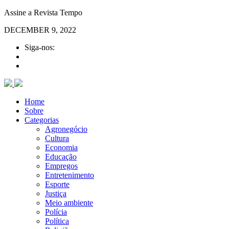
Assine a Revista Tempo
DECEMBER 9, 2022
Siga-nos:
Home
Sobre
Categorias
Agronegócio
Cultura
Economia
Educação
Empregos
Entretenimento
Esporte
Justiça
Meio ambiente
Polícia
Política