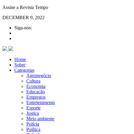
Assine a Revista Tempo
DECEMBER 9, 2022
Siga-nos:
Home
Sobre
Categorias
Agronegócio
Cultura
Economia
Educação
Empregos
Entretenimento
Esporte
Justiça
Meio ambiente
Polícia
Política