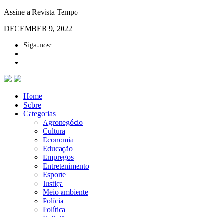
Assine a Revista Tempo
DECEMBER 9, 2022
Siga-nos:
Home
Sobre
Categorias
Agronegócio
Cultura
Economia
Educação
Empregos
Entretenimento
Esporte
Justiça
Meio ambiente
Polícia
Política