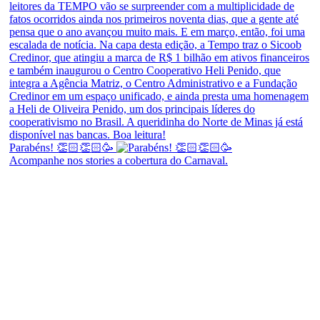
Parabéns! 👏🏻👏🏻🥳
Acompanhe nos stories a cobertura do Carnaval.