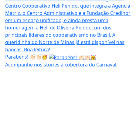
Parabéns! 👏🏻👏🏻🥳
Acompanhe nos stories a cobertura do Carnaval.