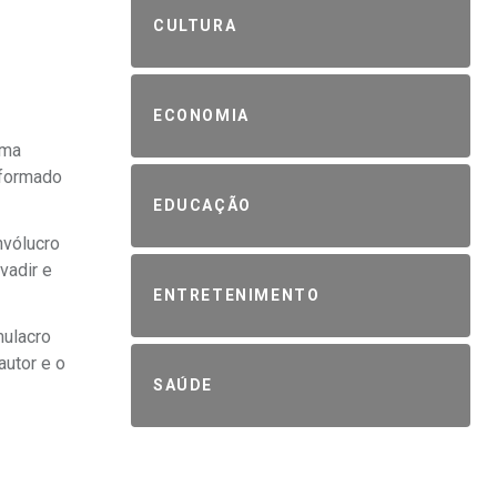
CULTURA
ECONOMIA
uma
nformado
EDUCAÇÃO
nvólucro
vadir e
ENTRETENIMENTO
mulacro
autor e o
SAÚDE