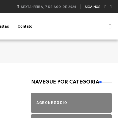
SIGA-NOS:
SEXTA-FEIRA, 7 DE AGO. DE 2026
istas
Contato
MAIS VISTOS
NAVEGUE POR CATEGORIA
AGRONEGÓCIO