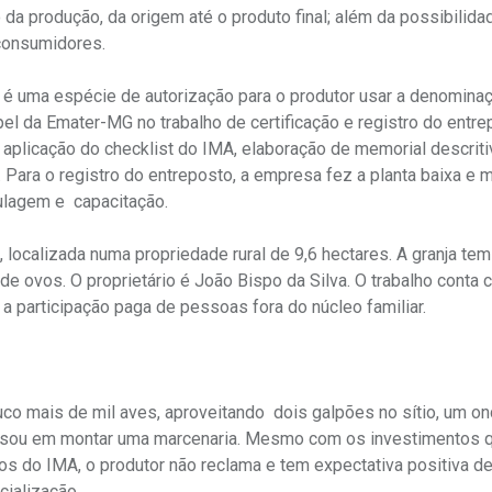
a produção, da origem até o produto final; além da possibilida
 consumidores.
de é uma espécie de autorização para o produtor usar a denomina
apel da Emater-MG no trabalho de certificação e registro do entr
 aplicação do checklist do IMA, elaboração de memorial descriti
a. Para o registro do entreposto, a empresa fez a planta baixa e 
tulagem e capacitação.
localizada numa propriedade rural de 9,6 hectares. A granja tem
de ovos. O proprietário é João Bispo da Silva. O trabalho conta 
 participação paga de pessoas fora do núcleo familiar.
uco mais de mil aves, aproveitando dois galpões no sítio, um o
pensou em montar uma marcenaria. Mesmo com os investimentos 
ros do IMA, o produtor não reclama e tem expectativa positiva d
ialização.