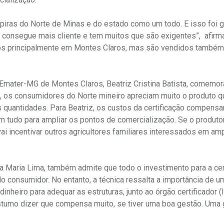
aipiras do Norte de Minas e do estado como um todo. E isso foi 
e consegue mais cliente e tem muitos que são exigentes”, afirm
os principalmente em Montes Claros, mas são vendidos também
Emater-MG de Montes Claros, Beatriz Cristina Batista, comemor
la, os consumidores do Norte mineiro apreciam muito o produto q
 quantidades. Para Beatriz, os custos da certificação compens
em tudo para ampliar os pontos de comercialização. Se o produtor
i incentivar outros agricultores familiares interessados em amp
 Maria Lima, também admite que todo o investimento para a cer
do consumidor. No entanto, a técnica ressalta a importância de 
dinheiro para adequar as estruturas, junto ao órgão certificador (
stumo dizer que compensa muito, se tiver uma boa gestão. Uma