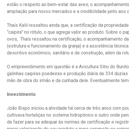
estão o respeito ao bem-estar das aves; o acompanhamento d
ampliação para novos mercados e a credibilidade junto aos
Thaís Kalil ressaltou ainda que, a certificação da proprieda
“caipira” no rótulo, o que agrega valor ao produto. Sobre o p
ovos, Thaís ressaltou na certificação, o acompanhamento da
(estrutura e funcionamento da granja) e a assistência técnic
descritivo econômico, sanitário e de construção, além da ro
O empreendimento em questão é a Avicultura Sítio do Bunito, 
galinhas caipiras poedeiras e produção diária de 334 dúzias 
mão de obra do irmão e da cunhada dele. Eventualmente tem a
Investimento
João Bispo iniciou a atividade há cerca de três anos com po
cultivava hortaliças no sistema hidropônico e outro onde 
de fazer para se adequar às normas de certificação e regist
maior valorização do seu produto e mais expansão na comerc