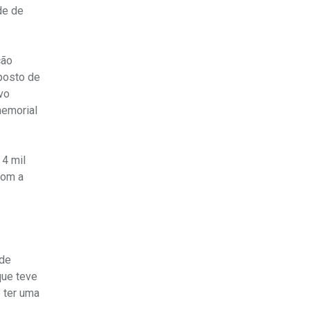
de de
ção
eposto de
vo
memorial
 4 mil
com a
nde
que teve
e ter uma