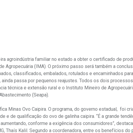
ra agroindústria familiar no estado a obter o certificado de prod
o de Agropecuária (IMA). O próximo passo será também a conclu
onados, classificados, embalados, rotulados e encaminhados para
, ainda passa por pequenos reajustes. Todos os dois processos
ia técnica e extensão rural e o Instituto Mineiro de Agropecuár
e Abastecimento (Seapa).
tifica Minas Ovo Caipira. O programa, do governo estadual, foi cr
e e de qualificação do ovo de galinha caipira. “É a grande tendê
 aumentando, conforme a exigência dos consumidores”, destaca
G, Thaís Kalil. Segundo a coordenadora, entre os benefícios do