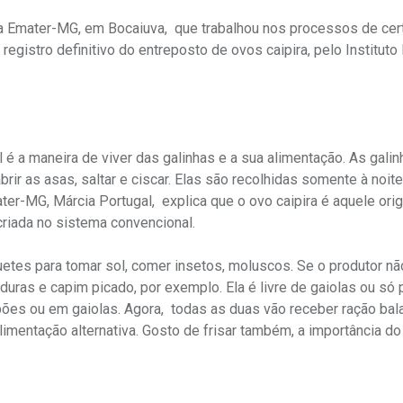
 da Emater-MG, em Bocaiuva, que trabalhou nos processos de cert
registro definitivo do entreposto de ovos caipira, pelo Instituto
l é a maneira de viver das galinhas e a sua alimentação. As gali
r as asas, saltar e ciscar. Elas são recolhidas somente à noite
r-MG, Márcia Portugal, explica que o ovo caipira é aquele ori
 criada no sistema convencional.
iquetes para tomar sol, comer insetos, moluscos. Se o produtor nã
rduras e capim picado, por exemplo. Ela é livre de gaiolas ou só
lpões ou em gaiolas. Agora, todas as duas vão receber ração bal
alimentação alternativa. Gosto de frisar também, a importância d