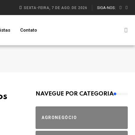
SIGA-NOS:
SEXTA-FEIRA, 7 DE AGO. DE 2026
istas
Contato
MAIS VISTOS
NAVEGUE POR CATEGORIA
os
AGRONEGÓCIO