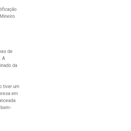
ificação
 Mineiro
nhas de
. A
ginado da
o tiver um
 presa em
anceada.
o bem-