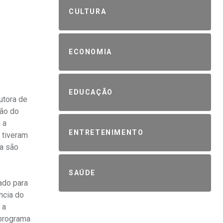
CULTURA
ECONOMIA
EDUCAÇÃO
utora de
são do
 a
ENTRETENIMENTO
 tiveram
ia são
SAÚDE
iado para
ncia do
 a
 programa