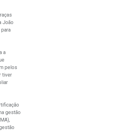
graças
a João
 para
a a
ue
am pelos
 tiver
liar
tificação
uma gestão
IMA),
 gestão