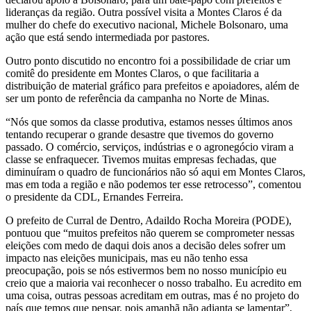
lideranças da região. Outra possível visita a Montes Claros é da
mulher do chefe do executivo nacional, Michele Bolsonaro, uma
ação que está sendo intermediada por pastores.
Outro ponto discutido no encontro foi a possibilidade de criar um
comitê do presidente em Montes Claros, o que facilitaria a
distribuição de material gráfico para prefeitos e apoiadores, além de
ser um ponto de referência da campanha no Norte de Minas.
“Nós que somos da classe produtiva, estamos nesses últimos anos
tentando recuperar o grande desastre que tivemos do governo
passado. O comércio, serviços, indústrias e o agronegócio viram a
classe se enfraquecer. Tivemos muitas empresas fechadas, que
diminuíram o quadro de funcionários não só aqui em Montes Claros,
mas em toda a região e não podemos ter esse retrocesso”, comentou
o presidente da CDL, Ernandes Ferreira.
O prefeito de Curral de Dentro, Adaildo Rocha Moreira (PODE),
pontuou que “muitos prefeitos não querem se comprometer nessas
eleições com medo de daqui dois anos a decisão deles sofrer um
impacto nas eleições municipais, mas eu não tenho essa
preocupação, pois se nós estivermos bem no nosso município eu
creio que a maioria vai reconhecer o nosso trabalho. Eu acredito em
uma coisa, outras pessoas acreditam em outras, mas é no projeto do
país que temos que pensar, pois amanhã não adianta se lamentar”,