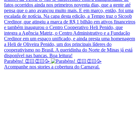
Parabéns! 👏🏻👏🏻🥳
Acompanhe nos stories a cobertura do Carnaval.