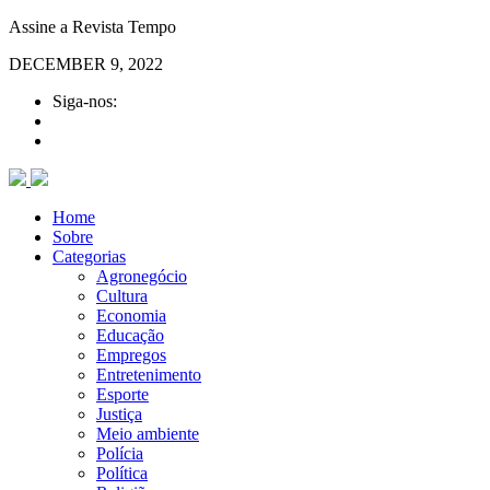
Assine a Revista Tempo
DECEMBER 9, 2022
Siga-nos:
Home
Sobre
Categorias
Agronegócio
Cultura
Economia
Educação
Empregos
Entretenimento
Esporte
Justiça
Meio ambiente
Polícia
Política