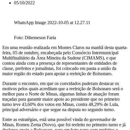
05/10/2022
WhatsApp Image 2022-10-05 at 12.27.11
Foto: Dihemeson Faria
Em uma reunião realizada em Montes Claros na manhã desta quarta-
feira, 05 de outubro, encabeçada pelo Consórcio Intermunicipal
Multifinalitário da Área Mineira da Sudene (CIMAMS), e que
contou ainda com a presença de representantes de entidades de
classe, prefeitos e jornalistas, foi colocado em pauta a união da
maior região do estado para apoiar a reeleição de Bolsonaro.
Durante o encontro, em que os convidados puderam destacar os
motivos pelos quais acreditam que a reeleição de Bolsonaro será o
melhor para o Norte de Minas, algumas linhas de atuação foram
traçadas para garantir maior apoio ao presidente que no primeiro
turno teve 43,60% dos votos em Minas, contra 48,29% de Lula,
principal adversário e que segue na disputa no segundo turno.
Entre as estratégias, está uma possível vinda do governador de
Minas, Romeu Zema (Novo), que foi reeleito no primeiro turno e já
declarou apoio a Bolsonaro, para um bate-papo com prefeitos e