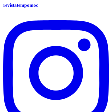
revistatempomoc