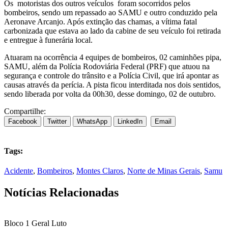
Os motoristas dos outros veículos foram socorridos pelos
bombeiros, sendo um repassado ao SAMU e outro conduzido pela
Aeronave Arcanjo. Após extinção das chamas, a vítima fatal
carbonizada que estava ao lado da cabine de seu veículo foi retirada
e entregue à funerária local.
Atuaram na ocorrência 4 equipes de bombeiros, 02 caminhões pipa,
SAMU, além da Polícia Rodoviária Federal (PRF) que atuou na
segurança e controle do trânsito e a Polícia Civil, que irá apontar as
causas através da perícia. A pista ficou interditada nos dois sentidos,
sendo liberada por volta da 00h30, desse domingo, 02 de outubro.
Compartilhe:
Facebook
Twitter
WhatsApp
LinkedIn
Email
Tags:
Acidente
,
Bombeiros
,
Montes Claros
,
Norte de Minas Gerais
,
Samu
Notícias Relacionadas
Bloco 1
Geral
Luto