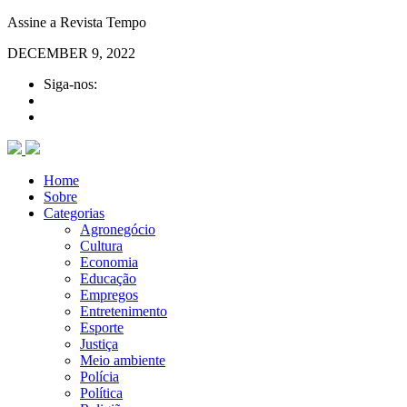
Assine a Revista Tempo
DECEMBER 9, 2022
Siga-nos:
Home
Sobre
Categorias
Agronegócio
Cultura
Economia
Educação
Empregos
Entretenimento
Esporte
Justiça
Meio ambiente
Polícia
Política