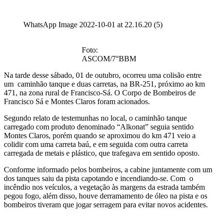
WhatsApp Image 2022-10-01 at 22.16.20 (5)
Foto:
ASCOM/7°BBM
Na tarde desse sábado, 01 de outubro, ocorreu uma colisão entre
um caminhão tanque e duas carretas, na BR-251, próximo ao km
471, na zona rural de Francisco-Sá. O Corpo de Bombeiros de
Francisco Sá e Montes Claros foram acionados.
Segundo relato de testemunhas no local, o caminhão tanque
carregado com produto denominado “Alkonat” seguia sentido
Montes Claros, porém quando se aproximou do km 471 veio a
colidir com uma carreta baú, e em seguida com outra carreta
carregada de metais e plástico, que trafegava em sentido oposto.
Conforme informado pelos bombeiros, a cabine juntamente com um
dos tanques saiu da pista capotando e incendiando-se. Com o
incêndio nos veículos, a vegetação às margens da estrada também
pegou fogo, além disso, houve derramamento de óleo na pista e os
bombeiros tiveram que jogar serragem para evitar novos acidentes.