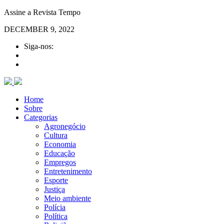
Assine a Revista Tempo
DECEMBER 9, 2022
Siga-nos:
Home
Sobre
Categorias
Agronegócio
Cultura
Economia
Educação
Empregos
Entretenimento
Esporte
Justiça
Meio ambiente
Polícia
Política