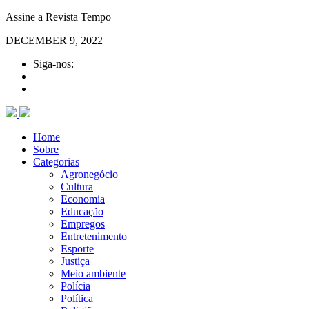
Assine a Revista Tempo
DECEMBER 9, 2022
Siga-nos:
Home
Sobre
Categorias
Agronegócio
Cultura
Economia
Educação
Empregos
Entretenimento
Esporte
Justiça
Meio ambiente
Polícia
Política