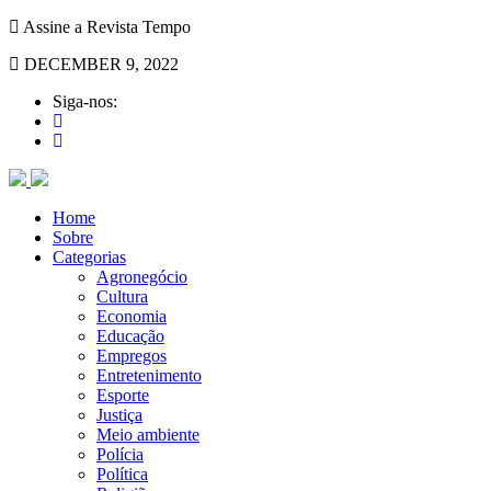
Assine a Revista Tempo
DECEMBER 9, 2022
Siga-nos:
Home
Sobre
Categorias
Agronegócio
Cultura
Economia
Educação
Empregos
Entretenimento
Esporte
Justiça
Meio ambiente
Polícia
Política