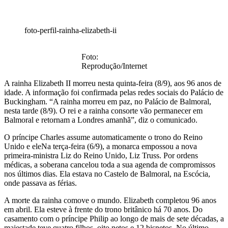
foto-perfil-rainha-elizabeth-ii
Foto:
Reprodução/Internet
A rainha Elizabeth II morreu nesta quinta-feira (8/9), aos 96 anos de
idade. A informação foi confirmada pelas redes sociais do Palácio de
Buckingham. “A rainha morreu em paz, no Palácio de Balmoral,
nesta tarde (8/9). O rei e a rainha consorte vão permanecer em
Balmoral e retornam a Londres amanhã”, diz o comunicado.
O príncipe Charles assume automaticamente o trono do Reino
Unido e eleNa terça-feira (6/9), a monarca empossou a nova
primeira-ministra Liz do Reino Unido, Liz Truss. Por ordens
médicas, a soberana cancelou toda a sua agenda de compromissos
nos últimos dias. Ela estava no Castelo de Balmoral, na Escócia,
onde passava as férias.
A morte da rainha comove o mundo. Elizabeth completou 96 anos
em abril. Ela esteve à frente do trono britânico há 70 anos. Do
casamento com o príncipe Philip ao longo de mais de sete décadas, a
majestade teve quatro filhos, oito netos e 12 bisnetos. No último