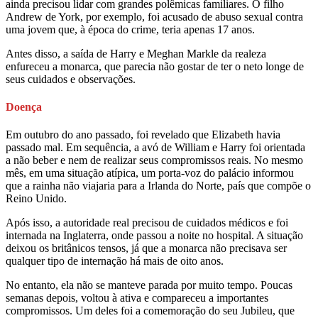
ainda precisou lidar com grandes polêmicas familiares. O filho
Andrew de York, por exemplo, foi acusado de abuso sexual contra
uma jovem que, à época do crime, teria apenas 17 anos.
Antes disso, a saída de Harry e Meghan Markle da realeza
enfureceu a monarca, que parecia não gostar de ter o neto longe de
seus cuidados e observações.
Doença
Em outubro do ano passado, foi revelado que Elizabeth havia
passado mal. Em sequência, a avó de William e Harry foi orientada
a não beber e nem de realizar seus compromissos reais. No mesmo
mês, em uma situação atípica, um porta-voz do palácio informou
que a rainha não viajaria para a Irlanda do Norte, país que compõe o
Reino Unido.
Após isso, a autoridade real precisou de cuidados médicos e foi
internada na Inglaterra, onde passou a noite no hospital. A situação
deixou os britânicos tensos, já que a monarca não precisava ser
qualquer tipo de internação há mais de oito anos.
No entanto, ela não se manteve parada por muito tempo. Poucas
semanas depois, voltou à ativa e compareceu a importantes
compromissos. Um deles foi a comemoração do seu Jubileu, que