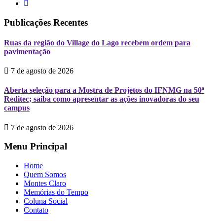
Publicações Recentes
Ruas da região do Village do Lago recebem ordem para
pavimentação
7 de agosto de 2026
Aberta seleção para a Mostra de Projetos do IFNMG na 50ª
Reditec; saiba como apresentar as ações inovadoras do seu
campus
7 de agosto de 2026
Menu Principal
Home
Quem Somos
Montes Claro
Memórias do Tempo
Coluna Social
Contato