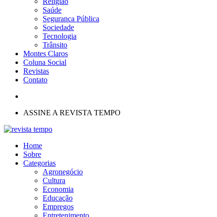
Religião
Saúde
Seguranca Pública
Sociedade
Tecnologia
Trânsito
Montes Claros
Coluna Social
Revistas
Contato
ASSINE A REVISTA TEMPO
Home
Sobre
Categorias
Agronegócio
Cultura
Economia
Educação
Empregos
Entretenimento