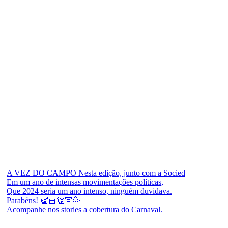
A VEZ DO CAMPO Nesta edição, junto com a Socied
Em um ano de intensas movimentações políticas,
Que 2024 seria um ano intenso, ninguém duvidava.
Parabéns! 👏🏻👏🏻🥳
Acompanhe nos stories a cobertura do Carnaval.