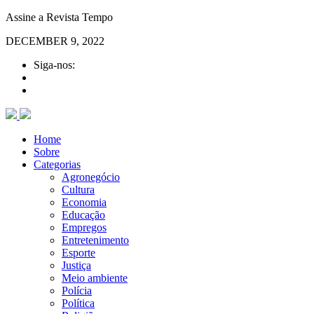
Assine a Revista Tempo
DECEMBER 9, 2022
Siga-nos:
Home
Sobre
Categorias
Agronegócio
Cultura
Economia
Educação
Empregos
Entretenimento
Esporte
Justiça
Meio ambiente
Polícia
Política