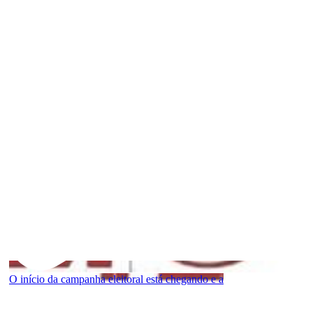
O início da campanha eleitoral está chegando e a