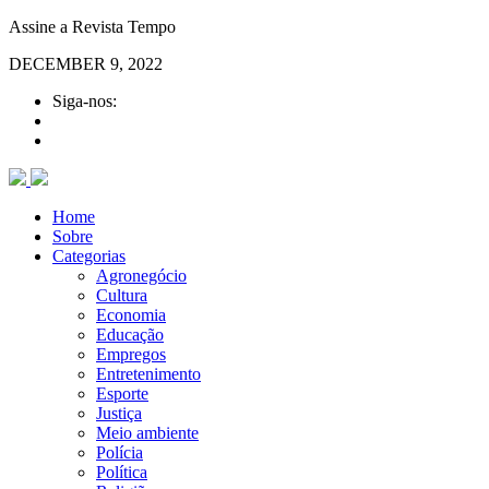
Assine a Revista Tempo
DECEMBER 9, 2022
Siga-nos:
Home
Sobre
Categorias
Agronegócio
Cultura
Economia
Educação
Empregos
Entretenimento
Esporte
Justiça
Meio ambiente
Polícia
Política