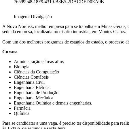
76599948-18F9-4319-B8B5-2DACDED0EA9B
Imagem: Divulgação
A Novo Nordisk, melhor empresa para se trabalha em Minas Gerais, de
sede da empresa, localizada no distrito industrial, em Montes Claros.
Com um dos melhores programas de estágios do estado, o processo abra
Cursos:
Administração e áreas afins
Biologia
Ciências da Computação
Ciências Contábeis
Engenharia Civil
Engenharia Elétrica
Engenharia de Produção
Engenharia Mecânica
Engenharia Química e demais engenharias.
Farmácia
Química
Para se candidatar a uma vaga, é preciso ter disponibilidade para rea
às 15:00h, de segunda a sexta-feira.