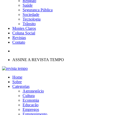
Religião
Saúde
Seguranca Pública
Sociedade
Tecnologia
Trânsito
Montes Claros
Coluna Social
Revistas
Contato
ASSINE A REVISTA TEMPO
Home
Sobre
Categorias
Agronegócio
Cultura
Economia
Educação
Empregos
Entretenimento