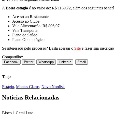
A
Bolsa estágio
é no valor de:
R$ 1169,72, além dos seguintes benefí
Acesso ao Restaurante
Acesso ao Clube
Vale Alimentação: R$ 806,07
Vale Transporte
Plano de Saúde
Plano Odontológico
Se interessou pelo processo? Basta acessar o
Site
e fazer sua inscrição
Compartilhe:
Facebook
Twitter
WhatsApp
LinkedIn
Email
Tags:
Estágio
,
Montes Claros
,
Novo Nordisk
Notícias Relacionadas
Bloco 1
Geral
Luto