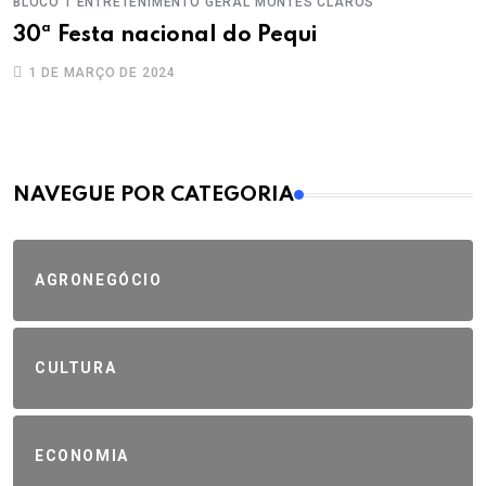
BLOCO 1
ENTRETENIMENTO
GERAL
MONTES CLAROS
30ª Festa nacional do Pequi
1 DE MARÇO DE 2024
MAIS VISTOS
NAVEGUE POR CATEGORIA
AGRONEGÓCIO
CULTURA
ECONOMIA